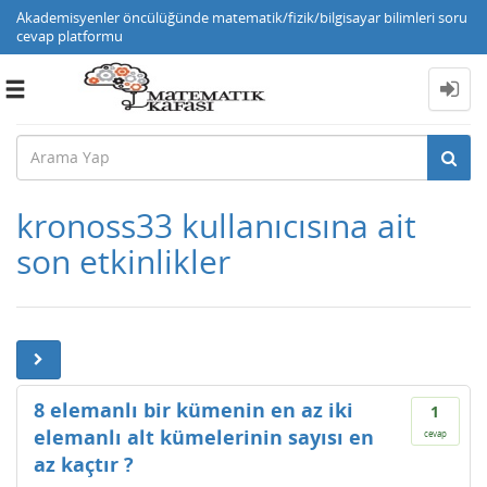
Akademisyenler öncülüğünde matematik/fizik/bilgisayar bilimleri soru
cevap platformu
Toggle
navigation
kronoss33 kullanıcısına ait
son etkinlikler
8 elemanlı bir kümenin en az iki
1
elemanlı alt kümelerinin sayısı en
cevap
az kaçtır ?