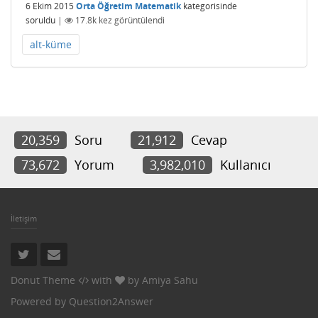
6 Ekim 2015
Orta Öğretim Matematik
kategorisinde
soruldu
|
17.8k
kez görüntülendi
alt-küme
20,359
Soru
21,912
Cevap
73,672
Yorum
3,982,010
Kullanıcı
İletişim
Donut Theme
with
by
Amiya Sahu
Powered by
Question2Answer