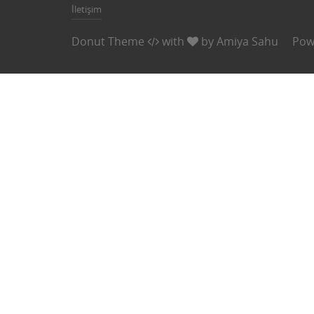
İletişim
Donut Theme
with
by
Amiya Sahu
Pow