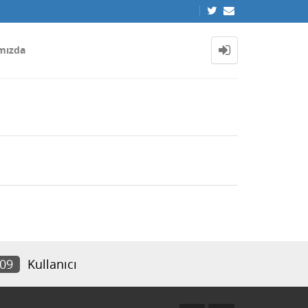
mızda
509
Kullanıcı