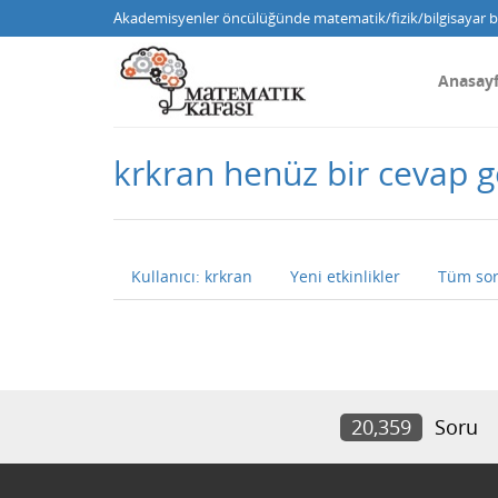
Akademisyenler öncülüğünde matematik/fizik/bilgisayar bi
Anasay
krkran henüz bir cevap
Kullanıcı: krkran
Yeni etkinlikler
Tüm sor
20,359
Soru