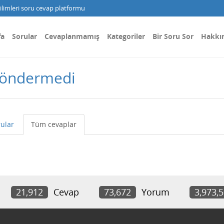
limleri soru cevap platformu
fa
Sorular
Cevaplanmamış
Kategoriler
Bir Soru Sor
Hakkı
 göndermedi
ular
Tüm cevaplar
21,912
Cevap
73,672
Yorum
3,973,