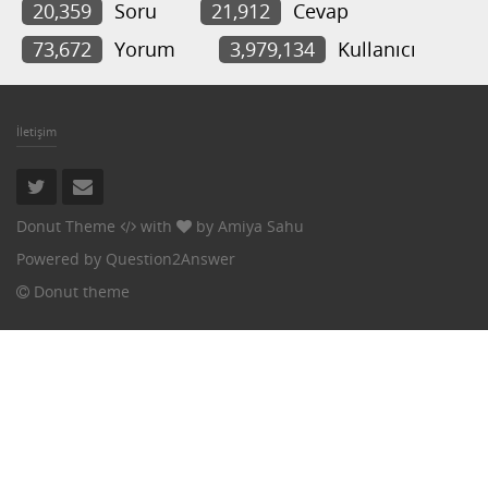
20,359
Soru
21,912
Cevap
73,672
Yorum
3,979,134
Kullanıcı
İletişim
Donut Theme
with
by
Amiya Sahu
Powered by
Question2Answer
Donut theme