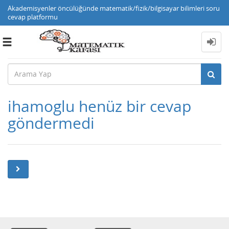
Akademisyenler öncülüğünde matematik/fizik/bilgisayar bilimleri soru
cevap platformu
Toggle
navigation
ihamoglu henüz bir cevap
göndermedi