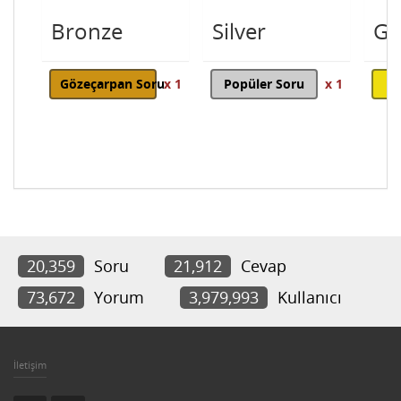
Bronze
Silver
Go
Gözeçarpan Soru
x 1
Popüler Soru
x 1
20,359
Soru
21,912
Cevap
73,672
Yorum
3,979,993
Kullanıcı
İletişim