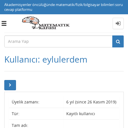
Akademisyenler öncülüğünde matematik/fizik/bilgisayar bilimleri soru
cevap platformu
Toggle
navigation
Kullanıcı: eylulerdem
Üyelik zamanı:
6 yıl (since 26 Kasım 2019)
Tür:
Kayıtlı kullanıcı
Tam adı: