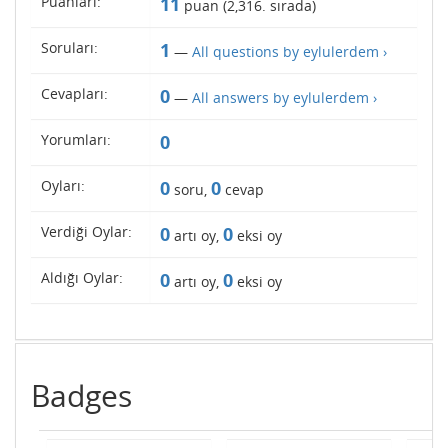
Puanları:
11
puan (
2,316
. sırada)
Soruları:
1
—
All questions by eylulerdem ›
Cevapları:
0
—
All answers by eylulerdem ›
Yorumları:
0
Oyları:
0
0
soru,
cevap
Verdiği Oylar:
0
0
artı oy,
eksi oy
Aldığı Oylar:
0
0
artı oy,
eksi oy
Badges