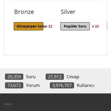
Bronze
Silver
G
Gözeçarpan Soru
x 22
Popüler Soru
x 22
20,359
Soru
21,912
Cevap
73,672
Yorum
3,976,707
Kullanıcı
İletişim