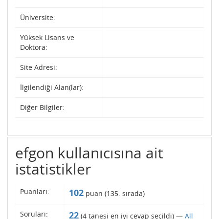
Üniversite:
Yüksek Lisans ve
Doktora:
Site Adresi:
İlgilendiği Alan(lar):
Diğer Bilgiler:
efgon kullanıcısına ait
istatistikler
Puanları:
102
puan (
135
. sırada)
Soruları:
22
(
4
tanesi en iyi cevap seçildi) —
All