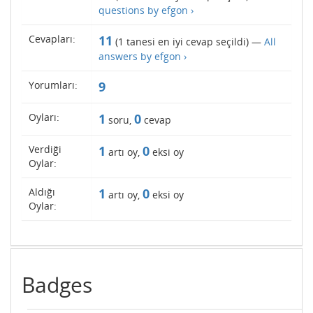
questions by efgon ›
Cevapları:
11
(
1
tanesi en iyi cevap seçildi) —
All
answers by efgon ›
Yorumları:
9
Oyları:
1
0
soru,
cevap
Verdiği
1
0
artı oy,
eksi oy
Oylar:
Aldığı
1
0
artı oy,
eksi oy
Oylar:
Badges