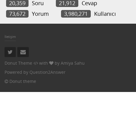
20,359
Soru
21,912
Cevap
73,672
Yorum
3,980,271
Kullanıcı
İletişim
Donut Theme
with
by
Amiya Sahu
Powered by
Question2Answer
Donut theme