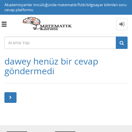
Akademisyenler öncülüğünde matematik/fizik/bilgisayar bilimleri soru
cevap platformu
Toggle
navigation
dawey henüz bir cevap
göndermedi