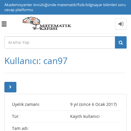
Akademisyenler öncülüğünde matematik/fizik/bilgisayar bilimleri soru
cevap platformu
Toggle
navigation
Kullanıcı: can97
Üyelik zamanı:
9 yıl (since 6 Ocak 2017)
Tür:
Kayıtlı kullanıcı
Tam adı: