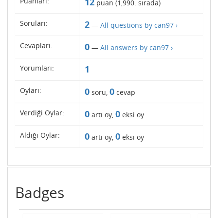
Puanları:
12
puan (
1,990
. sırada)
Soruları:
2
—
All questions by can97 ›
Cevapları:
0
—
All answers by can97 ›
Yorumları:
1
Oyları:
0
0
soru,
cevap
Verdiği Oylar:
0
0
artı oy,
eksi oy
Aldığı Oylar:
0
0
artı oy,
eksi oy
Badges