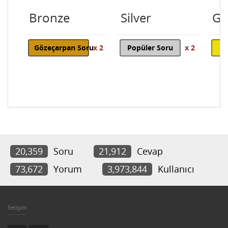
Bronze
Silver
Go
Gözeçarpan Soru
x 2
Popüler Soru
x 2
20,359
Soru
21,912
Cevap
73,672
Yorum
3,973,844
Kullanıcı
İletişim