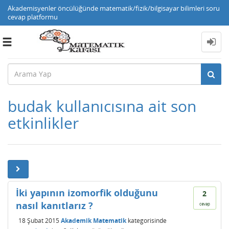
Akademisyenler öncülüğünde matematik/fizik/bilgisayar bilimleri soru
cevap platformu
Toggle
navigation
budak kullanıcısına ait son
etkinlikler
İki yapının izomorfik olduğunu
2
nasıl kanıtlarız ?
cevap
18 Şubat 2015
Akademik Matematik
kategorisinde