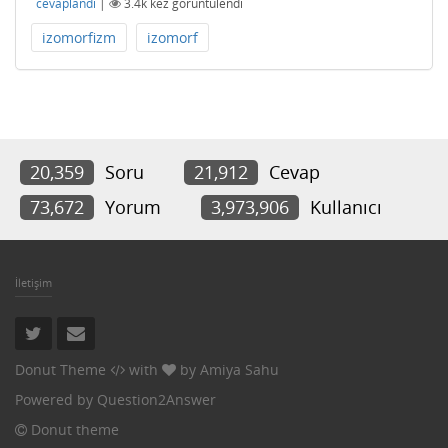
cevaplandı
|
3.4k
kez görüntülendi
izomorfizm
izomorf
20,359
Soru
21,912
Cevap
73,672
Yorum
3,973,906
Kullanıcı
İletişim
Donut Theme
with
by
Amiya Sahu
Powered by
Question2Answer
Donut theme