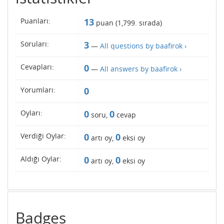
Puanları:
13
puan (
1,799
. sırada)
Soruları:
3
—
All questions by baafirok ›
Cevapları:
0
—
All answers by baafirok ›
Yorumları:
0
Oyları:
0
0
soru,
cevap
Verdiği Oylar:
0
0
artı oy,
eksi oy
Aldığı Oylar:
0
0
artı oy,
eksi oy
Badges