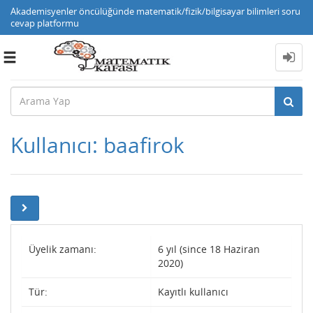
Akademisyenler öncülüğünde matematik/fizik/bilgisayar bilimleri soru
cevap platformu
Toggle
navigation
Kullanıcı: baafirok
Üyelik zamanı:
6 yıl (since 18 Haziran
2020)
Tür:
Kayıtlı kullanıcı