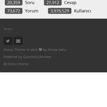
20,359
Soru
21,912
Cevap
73,672
Yorum
3,976,529
Kullanıcı
İletişim
Donut Theme
with
by
Amiya Sahu
Powered by
Question2Answer
Donut theme