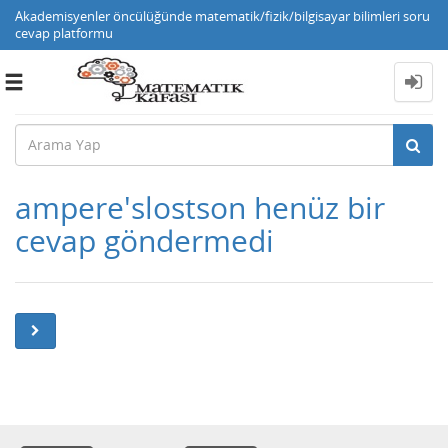
Akademisyenler öncülüğünde matematik/fizik/bilgisayar bilimleri soru
cevap platformu
Toggle
navigation
ampere'slostson henüz bir
cevap göndermedi