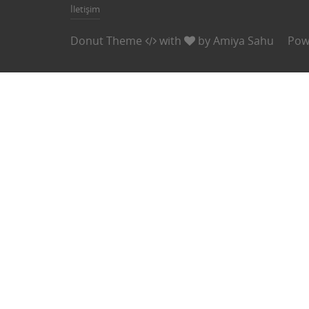
İletişim
Donut Theme
with
by
Amiya Sahu
Pow