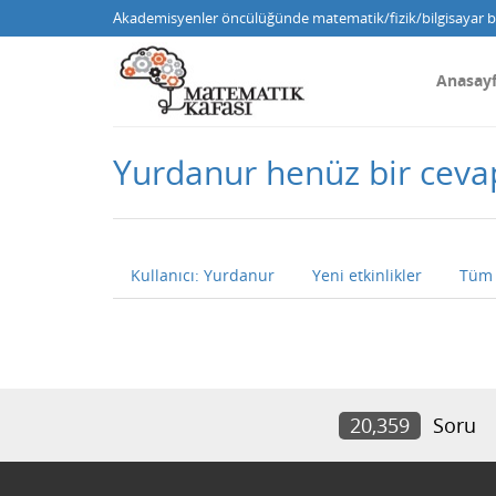
Akademisyenler öncülüğünde matematik/fizik/bilgisayar bi
Anasay
Yurdanur henüz bir cev
Kullanıcı: Yurdanur
Yeni etkinlikler
Tüm 
20,359
Soru