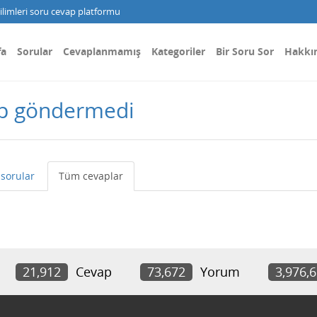
limleri soru cevap platformu
fa
Sorular
Cevaplanmamış
Kategoriler
Bir Soru Sor
Hakkı
ap göndermedi
sorular
Tüm cevaplar
21,912
Cevap
73,672
Yorum
3,976,