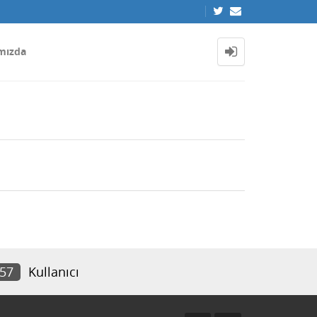
mızda
657
Kullanıcı