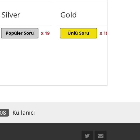
Silver
Gold
Popüler Soru
x 19
Ünlü Soru
x 19
208
Kullanıcı