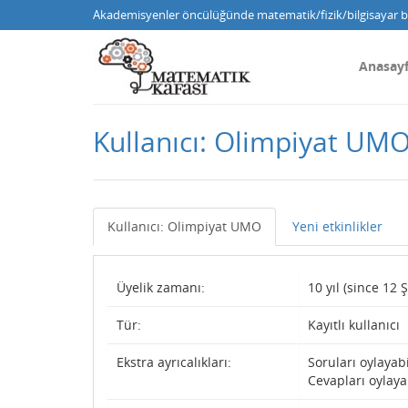
Akademisyenler öncülüğünde matematik/fizik/bilgisayar bi
Anasay
Kullanıcı: Olimpiyat UM
Kullanıcı: Olimpiyat UMO
Yeni etkinlikler
Üyelik zamanı:
10 yıl (since 12 
Tür:
Kayıtlı kullanıcı
Ekstra ayrıcalıkları:
Soruları oylayabi
Cevapları oylaya