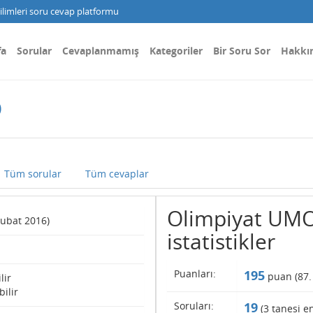
limleri soru cevap platformu
fa
Sorular
Cevaplanmamış
Kategoriler
Bir Soru Sor
Hakkı
O
Tüm sorular
Tüm cevaplar
Olimpiyat UMO 
Şubat 2016)
istatistikler
Puanları:
195
puan (
87
.
lir
bilir
Soruları:
19
(
3
tanesi en