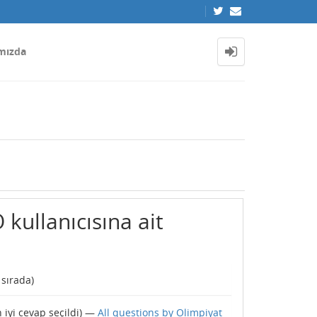
mızda
kullanıcısına ait
 sırada)
 iyi cevap seçildi) —
All questions by Olimpiyat