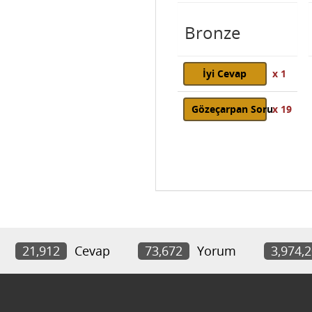
Bronze
İyi Cevap
x 1
Gözeçarpan Soru
x 19
21,912
Cevap
73,672
Yorum
3,974,