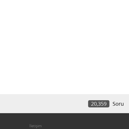
20,359
Soru
İletişim