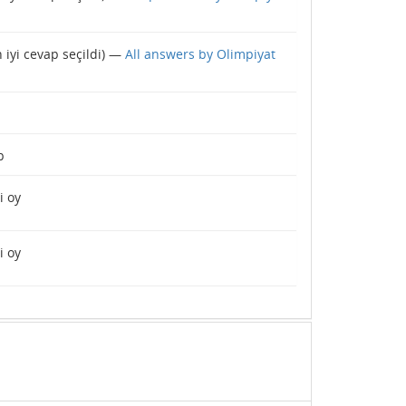
 iyi cevap seçildi) —
All answers by Olimpiyat
p
i oy
i oy