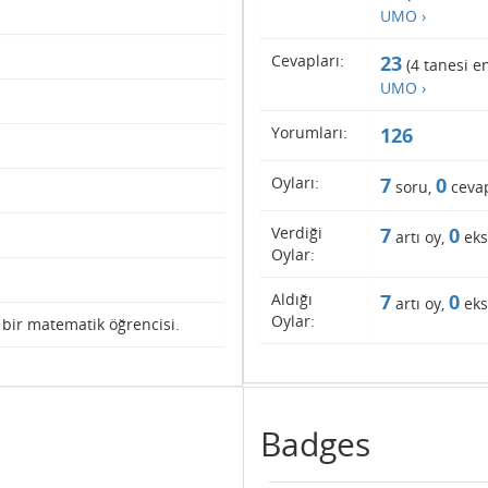
UMO ›
Cevapları:
23
(
4
tanesi en
UMO ›
Yorumları:
126
Oyları:
7
0
soru,
ceva
Verdiği
7
0
artı oy,
eks
Oylar:
Aldığı
7
0
artı oy,
eks
Oylar:
 bir matematik öğrencisi.
Badges