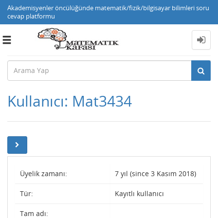
Akademisyenler öncülüğünde matematik/fizik/bilgisayar bilimleri soru
cevap platformu
Toggle
navigation
Kullanıcı: Mat3434
Üyelik zamanı:
7 yıl (since 3 Kasım 2018)
Tür:
Kayıtlı kullanıcı
Tam adı: