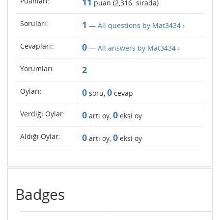
Puanları:
11
puan (
2,316
. sırada)
Soruları:
1
—
All questions by Mat3434 ›
Cevapları:
0
—
All answers by Mat3434 ›
Yorumları:
2
Oyları:
0
0
soru,
cevap
Verdiği Oylar:
0
0
artı oy,
eksi oy
Aldığı Oylar:
0
0
artı oy,
eksi oy
Badges