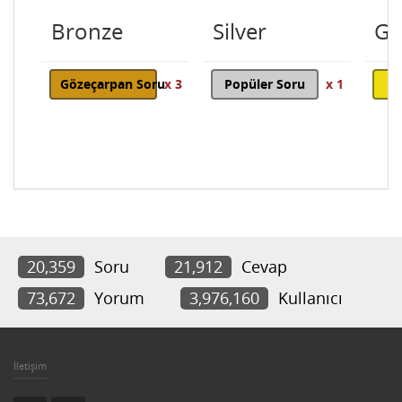
Bronze
Silver
Go
Gözeçarpan Soru
x 3
Popüler Soru
x 1
20,359
Soru
21,912
Cevap
73,672
Yorum
3,976,160
Kullanıcı
İletişim