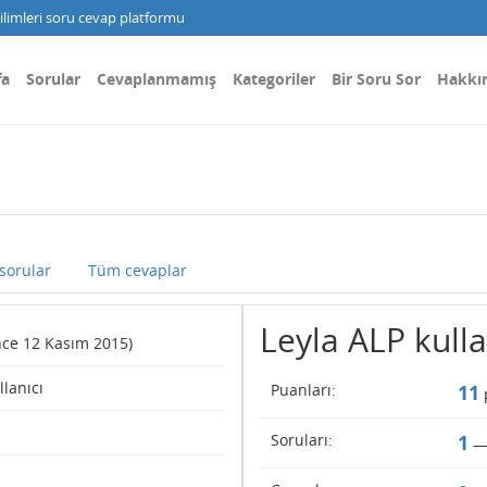
limleri soru cevap platformu
fa
Sorular
Cevaplanmamış
Kategoriler
Bir Soru Sor
Hakkı
sorular
Tüm cevaplar
Leyla ALP kullan
ince 12 Kasım 2015)
llanıcı
Puanları:
11
Soruları:
1