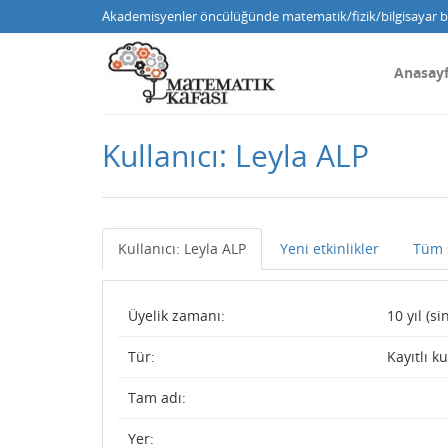
Akademisyenler öncülüğünde matematik/fizik/bilgisayar bi
Anasay
Kullanıcı: Leyla ALP
Kullanıcı: Leyla ALP
Yeni etkinlikler
Tüm 
Üyelik zamanı:
10 yıl (s
Tür:
Kayıtlı ku
Tam adı:
Yer: