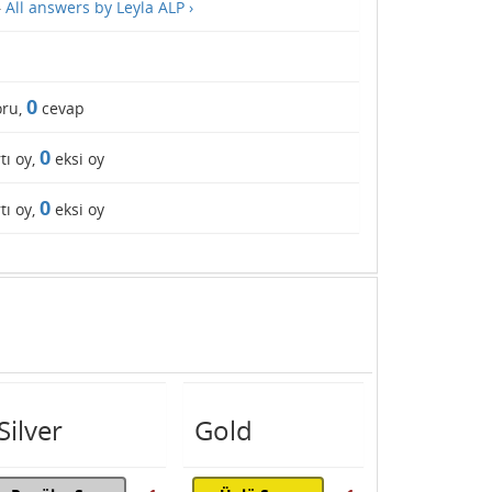
—
All answers by Leyla ALP ›
0
ru,
cevap
0
tı oy,
eksi oy
0
tı oy,
eksi oy
Silver
Gold