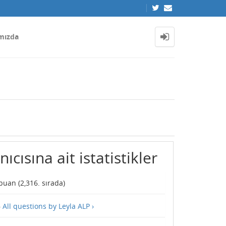
mızda
ıcısına ait istatistikler
puan (
2,316
. sırada)
—
All questions by Leyla ALP ›