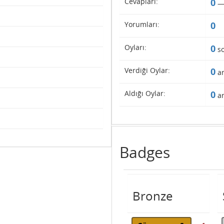
Cevapları:
0
Yorumları:
0
Oyları:
0
so
Verdiği Oylar:
0
ar
Aldığı Oylar:
0
ar
Badges
Bronze