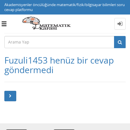
Akademisyenler öncülüğünde matematik/fizik/bilgisayar bilimleri soru
cevap platformu
Toggle
navigation
Fuzuli1453 henüz bir cevap
göndermedi