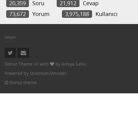
20,359
Soru
21,912
Cevap
73,672
Yorum
3,975,188
Kullanıcı
İletişim
Donut Theme
with
by
Amiya Sahu
Powered by
Question2Answer
Donut theme