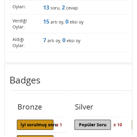
Oyları:
13
2
soru,
cevap
Verdiği
15
0
artı oy,
eksi oy
Oylar:
Aldığı
7
0
artı oy,
eksi oy
Oylar:
Badges
Bronze
Silver
G
İyi sorulmuş soru
x 1
Popüler Soru
x 10