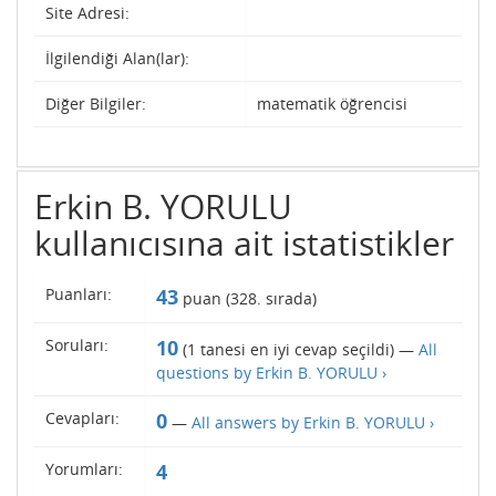
Site Adresi:
İlgilendiği Alan(lar):
Diğer Bilgiler:
matematik öğrencisi
Erkin B. YORULU
kullanıcısına ait istatistikler
Puanları:
43
puan (
328
. sırada)
Soruları:
10
(
1
tanesi en iyi cevap seçildi) —
All
questions by Erkin B. YORULU ›
Cevapları:
0
—
All answers by Erkin B. YORULU ›
Yorumları:
4