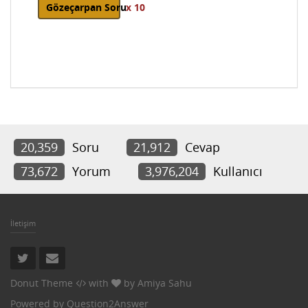
Gözeçarpan Soru
x 10
20,359
Soru
21,912
Cevap
73,672
Yorum
3,976,204
Kullanıcı
İletişim
Donut Theme
with
by
Amiya Sahu
Powered by
Question2Answer