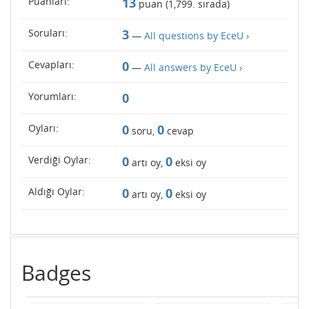
Puanları:
13
puan (
1,799
. sırada)
Soruları:
3
—
All questions by EceU ›
Cevapları:
0
—
All answers by EceU ›
Yorumları:
0
Oyları:
0
0
soru,
cevap
Verdiği Oylar:
0
0
artı oy,
eksi oy
Aldığı Oylar:
0
0
artı oy,
eksi oy
Badges