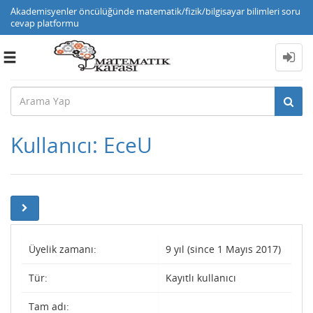
Akademisyenler öncülüğünde matematik/fizik/bilgisayar bilimleri soru
cevap platformu
Toggle
navigation
Kullanıcı: EceU
Üyelik zamanı:
9 yıl (since 1 Mayıs 2017)
Tür:
Kayıtlı kullanıcı
Tam adı: