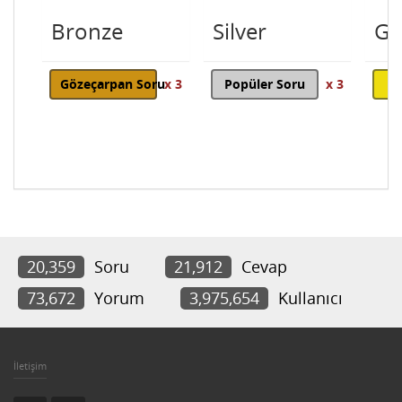
Bronze
Silver
Go
Gözeçarpan Soru
x 3
Popüler Soru
x 3
20,359
Soru
21,912
Cevap
73,672
Yorum
3,975,654
Kullanıcı
İletişim