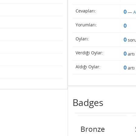
Cevapları:
0
—
A
Yorumları:
0
Oyları:
0
sor
Verdiği Oylar:
0
artı
Aldığı Oylar:
0
artı
Badges
Bronze