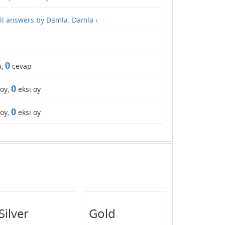
ll answers by Damla. Damla ›
0
u,
cevap
0
 oy,
eksi oy
0
 oy,
eksi oy
Silver
Gold