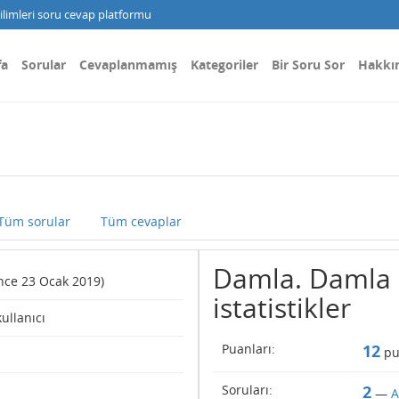
limleri soru cevap platformu
fa
Sorular
Cevaplanmamış
Kategoriler
Bir Soru Sor
Hakkı
Tüm sorular
Tüm cevaplar
Damla. Damla k
since 23 Ocak 2019)
istatistikler
kullanıcı
Puanları:
12
pu
Soruları:
2
—
A