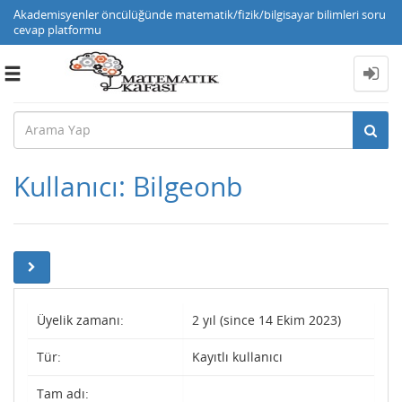
Akademisyenler öncülüğünde matematik/fizik/bilgisayar bilimleri soru
cevap platformu
Toggle
navigation
Kullanıcı: Bilgeonb
Üyelik zamanı:
2 yıl (since 14 Ekim 2023)
Tür:
Kayıtlı kullanıcı
Tam adı: