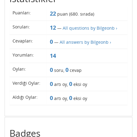
Puanları:
22
puan (
680
. sırada)
Soruları:
12
—
All questions by Bilgeonb ›
Cevapları:
0
—
All answers by Bilgeonb ›
Yorumları:
14
Oyları:
0
0
soru,
cevap
Verdiği Oylar:
0
0
artı oy,
eksi oy
Aldığı Oylar:
0
0
artı oy,
eksi oy
Badges