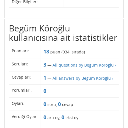
Diğer Bilgiler:
Begüm Köroğlu
kullanıcısına ait istatistikler
Puanları:
18
puan (
934
. sırada)
Soruları:
3
—
All questions by Begüm Köroğlu ›
Cevapları:
1
—
All answers by Begüm Köroğlu ›
Yorumları:
0
Oyları:
0
0
soru,
cevap
Verdiği Oylar:
0
0
artı oy,
eksi oy