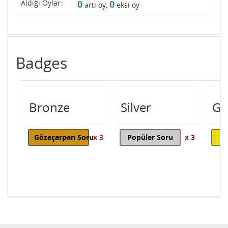
Aldığı Oylar:
0
0
artı oy,
eksi oy
Badges
Bronze
Silver
Go
Gözeçarpan Soru
x 3
Popüler Soru
x 3