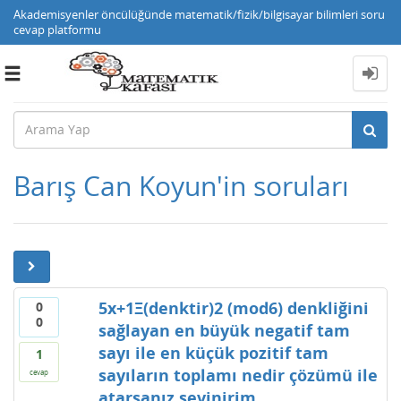
Akademisyenler öncülüğünde matematik/fizik/bilgisayar bilimleri soru
cevap platformu
Toggle
navigation
Barış Can Koyun'in soruları
5x+1Ξ(denktir)2 (mod6) denkliğini
0
0
sağlayan en büyük negatif tam
sayı ile en küçük pozitif tam
1
sayıların toplamı nedir çözümü ile
cevap
atarsanız sevinirim