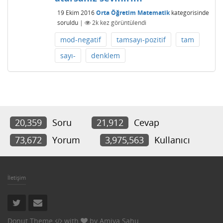
19 Ekim 2016
Orta Öğretim Matematik
kategorisinde
soruldu
|
2k
kez görüntülendi
mod-negatif
tamsayı-pozitif
tam
sayı-
denklem
20,359
Soru
21,912
Cevap
73,672
Yorum
3,975,563
Kullanıcı
İletişim
Donut Theme
with
by
Amiya Sahu