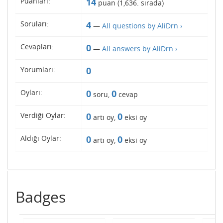
Puanları:
14
puan (
1,636
. sırada)
Soruları:
4
—
All questions by AliDrn ›
Cevapları:
0
—
All answers by AliDrn ›
Yorumları:
0
Oyları:
0
0
soru,
cevap
Verdiği Oylar:
0
0
artı oy,
eksi oy
Aldığı Oylar:
0
0
artı oy,
eksi oy
Badges