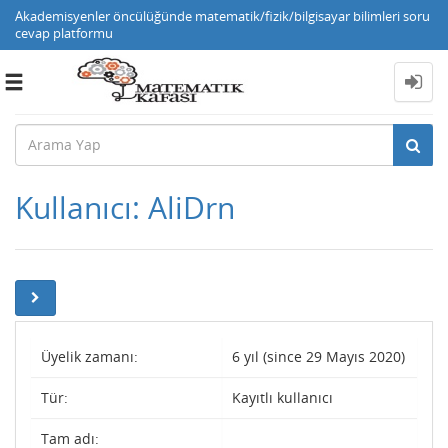
Akademisyenler öncülüğünde matematik/fizik/bilgisayar bilimleri soru
cevap platformu
Toggle
navigation
Kullanıcı: AliDrn
Üyelik zamanı:
6 yıl (since 29 Mayıs 2020)
Tür:
Kayıtlı kullanıcı
Tam adı: