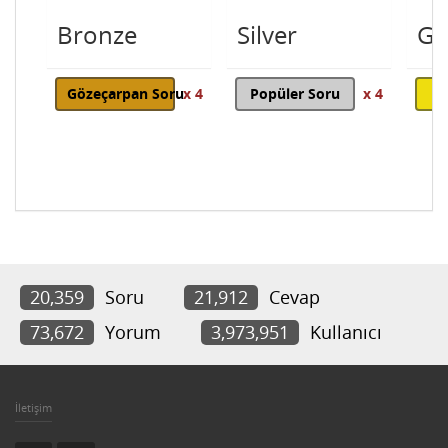
Bronze
Silver
Go
Gözeçarpan Soru
x 4
Popüler Soru
x 4
20,359
Soru
21,912
Cevap
73,672
Yorum
3,973,951
Kullanıcı
İletişim