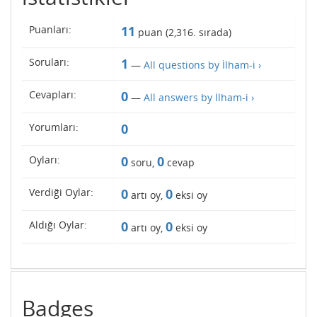
Puanları:
11
puan (
2,316
. sırada)
Soruları:
1
—
All questions by İlham-i ›
Cevapları:
0
—
All answers by İlham-i ›
Yorumları:
0
Oyları:
0
0
soru,
cevap
Verdiği Oylar:
0
0
artı oy,
eksi oy
Aldığı Oylar:
0
0
artı oy,
eksi oy
Badges