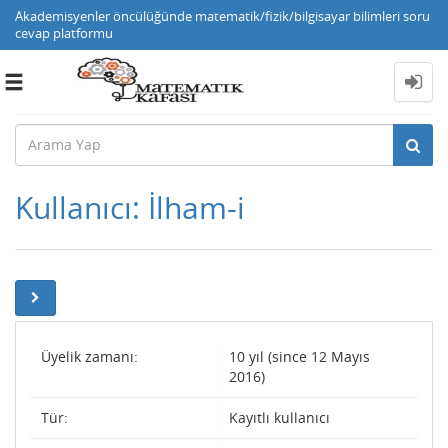
Akademisyenler öncülüğünde matematik/fizik/bilgisayar bilimleri soru
cevap platformu
Toggle
navigation
Kullanıcı: İlham-i
Üyelik zamanı:
10 yıl (since 12 Mayıs
2016)
Tür:
Kayıtlı kullanıcı