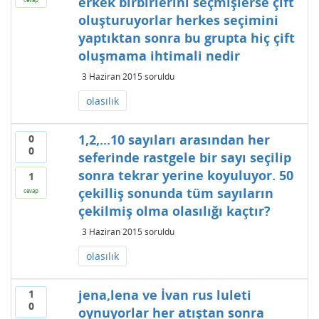
erkek birbirlerini seçmişlerse çift
oluşturuyorlar herkes seçimini
yaptıktan sonra bu grupta hiç çift
oluşmama ihtimali nedir
3 Haziran 2015
soruldu
olasılık
1,2,...10 sayıları arasından her
0
0
seferinde rastgele bir sayı seçilip
sonra tekrar yerine koyuluyor. 50
1
çekilliş sonunda tüm sayıların
cevap
çekilmiş olma olasılığı kaçtır?
3 Haziran 2015
soruldu
olasılık
jena,lena ve İvan rus luleti
1
0
oynuyorlar her atıştan sonra