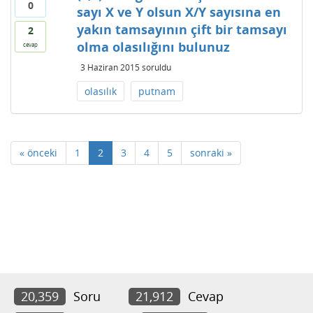
0
sayı X ve Y olsun X/Y sayısına en
yakın tamsayının çift bir tamsayı
2
olma olasılığını bulunuz
cevap
3 Haziran 2015
soruldu
olasılık
putnam
« önceki
1
2
3
4
5
sonraki »
20,359
Soru
21,912
Cevap