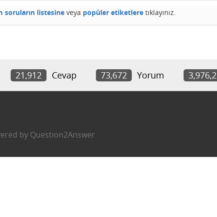
 soruların listesine
veya
popüler etiketlere
tıklayınız.
21,912
Cevap
73,672
Yorum
3,976,
ered by
Question2Answer