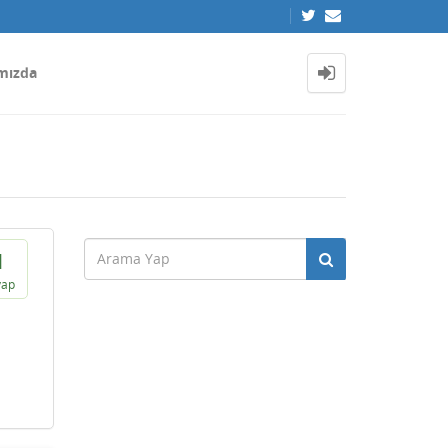
mızda
1
vap