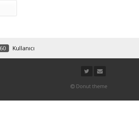
260
Kullanıcı
Donut theme