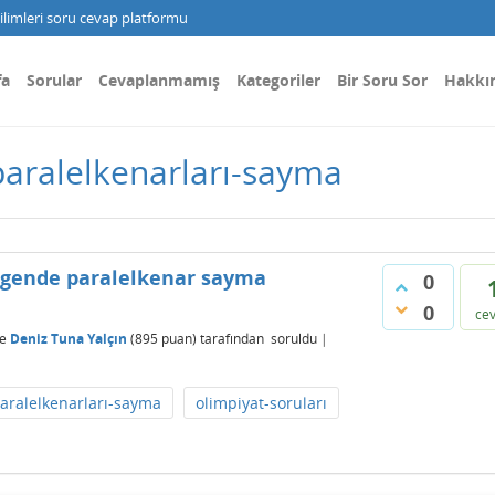
limleri soru cevap platformu
fa
Sorular
Cevaplanmamış
Kategoriler
Bir Soru Sor
Hakkı
paralelkenarları-sayma
çgende paralelkenar sayma
0
0
ce
e
Deniz Tuna Yalçın
(
895
puan)
tarafından
soruldu
|
aralelkenarları-sayma
olimpiyat-soruları