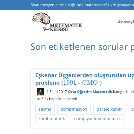
Akademisyenler öncülüğünde matematik/fizik/bilgisayar bi
Anasay
Son etiketlenen sorular 
Eşkenar Üçgenlerden oluşturulan ü
1991
- CMO
problemi (
)
1991
- CMO
1 Ekim 2017
Orta Öğretim Matematik
kategorisind
5.3k
kez görüntülendi
sayma
kombinasyon
paralelkenar
p
kombinatorik
olimpiyat-kombinatorik