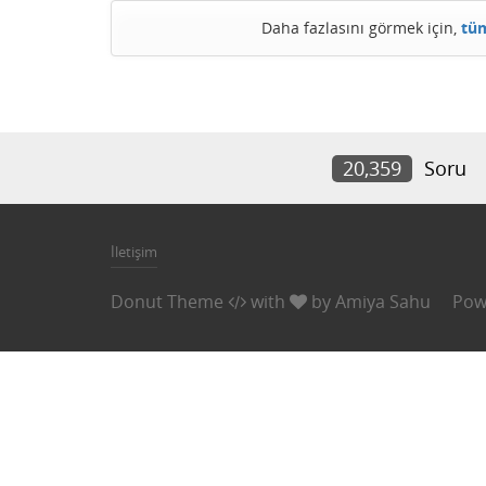
Daha fazlasını görmek için,
tüm
20,359
Soru
İletişim
Donut Theme
with
by
Amiya Sahu
Pow