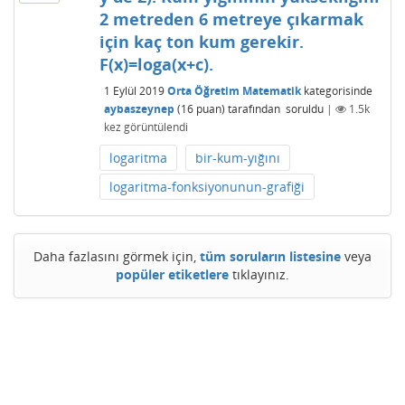
2 metreden 6 metreye çıkarmak
için kaç ton kum gerekir.
F(x)=loga(x+c).
1 Eylül 2019
Orta Öğretim Matematik
kategorisinde
aybaszeynep
(
16
puan)
tarafından
soruldu
|
1.5k
kez görüntülendi
logaritma
bir-kum-yığını
logaritma-fonksiyonunun-grafiği
Daha fazlasını görmek için,
tüm soruların listesine
veya
popüler etiketlere
tıklayınız.