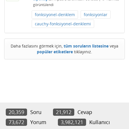
görüntülendi
fonksiyonel-denklem
fonksiyonlar
cauchy-fonksiyonel-denklemi
Daha fazlasını görmek için,
tüm soruların listesine
veya
popüler etiketlere
tıklayınız.
20,359
Soru
21,912
Cevap
73,672
Yorum
3,982,121
Kullanıcı