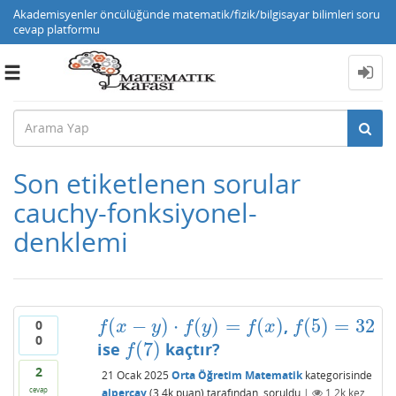
Akademisyenler öncülüğünde matematik/fizik/bilgisayar bilimleri soru
cevap platformu
Toggle
navigation
Son etiketlenen sorular
cauchy-fonksiyonel-
denklemi
(
−
)
⋅
(
)
=
(
)
(
5
)
=
32
,
0
f
(
x
−
y
)
⋅
f
(
y
)
=
f
(
x
)
f
(
5
)
=
32
f
x
y
f
y
f
x
f
0
(
7
)
ise
kaçtır?
f
(
7
)
f
2
21 Ocak 2025
Orta Öğretim Matematik
kategorisinde
cevap
alpercay
(
3.4k
puan)
tarafından
soruldu
|
1.2k
kez