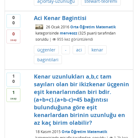
açıortay-uzunluğu
stewart-teoremi
Aci Kenar Bagintisi
0
0
26 Ocak 2016
Orta Öğretim Matematik
kategorisinde
merveozz
(
325
puan)
tarafından
0
soruldu
|
955
kez görüntülendi
cevap
üçgenler
-
aci
kenar
bagintilari
Kenar uzunlukları a,b,c tam
1
0
sayıları olan bir ikizkenar üçgenin
eşit kenarlarından biri bdir.
1
(a+b+c).(a+b-c)=45 bağıntısı
cevap
bulunduğuna göre eşit
kenarlardan birinin uzunluğu en
az kaç birim olabilir?
18 Kasım 2015
Orta Öğretim Matematik
kategorisinde
misafir
tarafından
soruldu
|
1.2k
kez