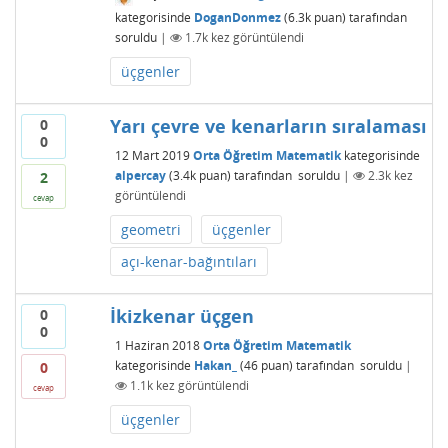
kategorisinde
DoganDonmez
(
6.3k
puan)
tarafından
soruldu
|
1.7k
kez görüntülendi
üçgenler
Yarı çevre ve kenarların sıralaması
0
0
12 Mart 2019
Orta Öğretim Matematik
kategorisinde
alpercay
(
3.4k
puan)
tarafından
soruldu
|
2.3k
kez
2
görüntülendi
cevap
geometri
üçgenler
açı-kenar-bağıntıları
İkizkenar üçgen
0
0
1 Haziran 2018
Orta Öğretim Matematik
kategorisinde
Hakan_
(
46
puan)
tarafından
soruldu
|
0
1.1k
kez görüntülendi
cevap
üçgenler