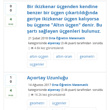
Bir ikizkenar üçgenden kendine
0
0
benzer bir üçgen çıkartıldığında
geriye ikizkenar üçgen kalıyorsa
4
bu üçgene "Altın üçgen" denir. Bu
cevap
şartı sağlayan üçgenleri bulunuz.
21 Şubat 2018
Orta Öğretim Matematik
kategorisinde
alpercay
(
3.4k
puan)
tarafından
soruldu
|
4.6k
kez görüntülendi
altın-üçgen
altın-oran
geometri
üçgenler
Açıortay Uzunluğu
1
0
14 Ağustos 2017
Orta Öğretim Matematik
kategorisinde
alpercay
(
3.4k
puan)
tarafından
soruldu
4
|
16.2k
kez görüntülendi
cevap
geometri
üçgenler