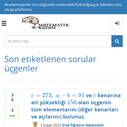
Akademisyenler öncülüğünde matematik/fizik/bilgisayar bilimleri soru
cevap platformu
Toggle
navigation
Son etiketlenen sorular
üçgenler
=
273
,
−
=
91
ve
kenarına
3
c
=
273
,
a
−
b
=
91
c
c
a
b
c
0
156
ait yüksekliği
olan üçgenin
156
tüm elemanlarını (diğer kenarları
2
ve açılarını) bulunuz.
cevap
3 Şubat 2022
Orta Öğretim Matematik