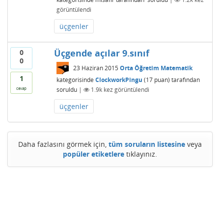
görüntülendi
üçgenler
Üçgende açılar 9.sınıf
0
0
23 Haziran 2015
Orta Öğretim Matematik
1
kategorisinde
ClockworkPingu
(
17
puan)
tarafından
soruldu
|
1.9k
kez görüntülendi
cevap
üçgenler
Daha fazlasını görmek için,
tüm soruların listesine
veya
popüler etiketlere
tıklayınız.