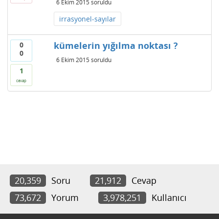
6 Ekim 2015
soruldu
irrasyonel-sayılar
kümelerin yığılma noktası ?
0
0
6 Ekim 2015
soruldu
1
cevap
20,359
Soru
21,912
Cevap
73,672
Yorum
3,978,251
Kullanıcı