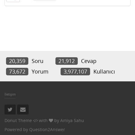
20,359
Soru
21,912
Cevap
73,672
Yorum
3,977,107
Kullanıcı
İletişim
Donut Theme
with
by
Amiya Sahu
Powered by
Question2Answer