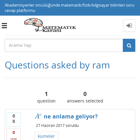
Akademisyenler öncülüğünde matematik/fizik/bilgisayar bilimleri soru
cevap platformu
Toggle
navigation
Questions asked by ram
1
0
question
answers selected
c
ne anlama geliyor?
0
A
c
A
0
27 Haziran 2017
soruldu
0
kümeler
cevap