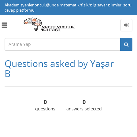
Akademisyenler öncülüğünde matematik/fizik/bilgisayar bilimleri soru
cevap platformu
Toggle
navigation
Questions asked by Yaşar
B
0
0
questions
answers selected