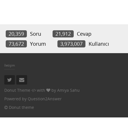
20,359
Soru
21,912
Cevap
73,672
Yorum
3,973,007
Kullanıcı
İletişim
Donut Theme
with
by
Amiya Sahu
Powered by
Question2Answer
Donut theme