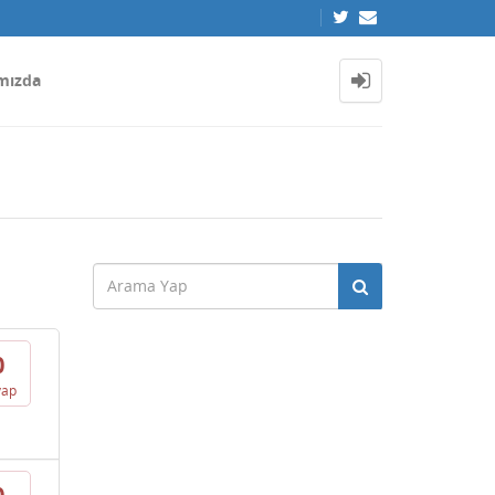
mızda
0
vap