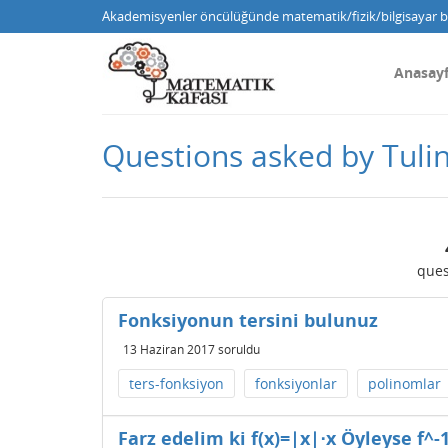
Akademisyenler öncülüğünde matematik/fizik/bilgisayar bi
Anasay
Questions asked by Tuli
ques
Fonksiyonun tersini bulunuz
13 Haziran 2017
soruldu
ters-fonksiyon
fonksiyonlar
polinomlar
Farz edelim ki f(x)=|x|⋅x Öyleyse f^-