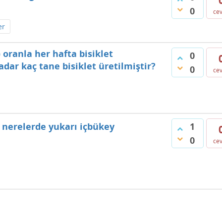
0
ce
er
) oranla her hafta bisiklet
0
dar kaç tane bisiklet üretilmiştir?
0
ce
1
nerelerde yukarı içbükey
0
ce