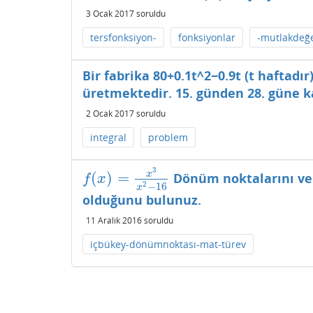
3 Ocak 2017
soruldu
tersfonksiyon-
fonksiyonlar
-mutlakdeğ
Bir fabrika 80+0.1t^2−0.9t (t haftadır
üretmektedir. 15. günden 28. güne ka
2 Ocak 2017
soruldu
integral
problem
3
(
)
=
x
Dönüm noktalarını ve 
f
(
x
)
=
x
3
x
2
−
16
f
x
2
−
16
x
olduğunu bulunuz.
11 Aralık 2016
soruldu
içbükey-dönümnoktası-mat-türev