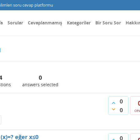
limleri soru cevap platformu
fa
Sorular
Cevaplanmamış
Kategoriler
Bir Soru Sor
Hakkı
n
4
0
tions
answers selected
0
0
ce
1(x)=? eğer x≤0
0