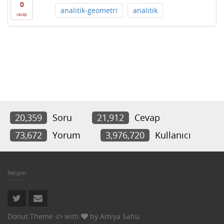
0
analitik-geometri
analitik
cevap
20,359
Soru
21,912
Cevap
73,672
Yorum
3,976,720
Kullanıcı
İletişim
Donut Theme
with
by
Amiya Sahu