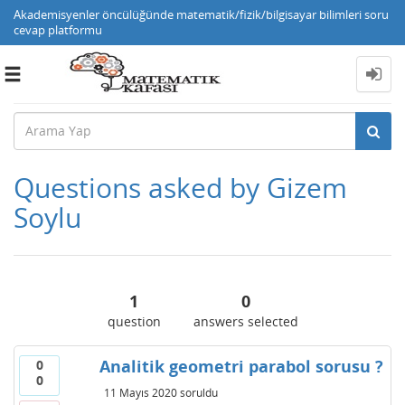
Akademisyenler öncülüğünde matematik/fizik/bilgisayar bilimleri soru
cevap platformu
Toggle
navigation
Questions asked by Gizem
Soylu
1
0
question
answers selected
Analitik geometri parabol sorusu ?
0
0
11 Mayıs 2020
soruldu