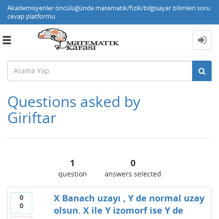
Akademisyenler öncülüğünde matematik/fizik/bilgisayar bilimleri soru
cevap platformu
Toggle
navigation
Questions asked by
Giriftar
1
0
question
answers selected
X Banach uzayı , Y de normal uzay
0
0
olsun. X ile Y izomorf ise Y de