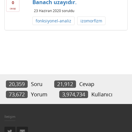
Banach uzayıdır.
0
cevap
23 Haziran 2020
soruldu
fonksiyonel-analiz
izomorfizm
20,359
Soru
21,912
Cevap
73,672
Yorum
3,974,734
Kullanıcı
İletişim