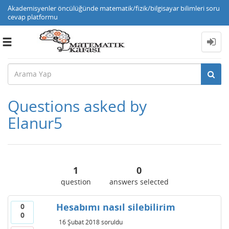
Akademisyenler öncülüğünde matematik/fizik/bilgisayar bilimleri soru
cevap platformu
Toggle
navigation
Questions asked by
Elanur5
1
0
question
answers selected
Hesabımı nasıl silebilirim
0
0
16 Şubat 2018
soruldu