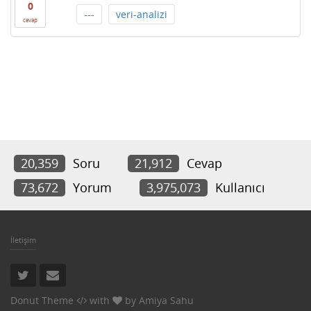
0
---
veri-analizi
cevap
20,359
Soru
21,912
Cevap
73,672
Yorum
3,975,073
Kullanıcı
İletişim
Donut Theme
with
by
Amiya Sahu