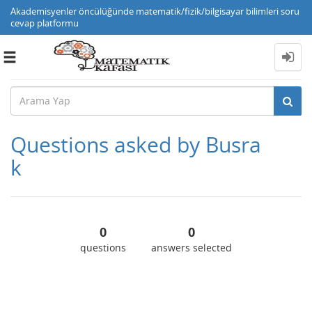
Akademisyenler öncülüğünde matematik/fizik/bilgisayar bilimleri soru
cevap platformu
Toggle
navigation
Questions asked by Busra
k
0
0
questions
answers selected