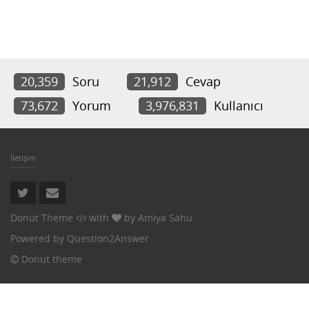
20,359
Soru
21,912
Cevap
73,672
Yorum
3,976,831
Kullanıcı
İletişim
Donut Theme
with
by
Amiya Sahu
Powered by
Question2Answer
Donut theme