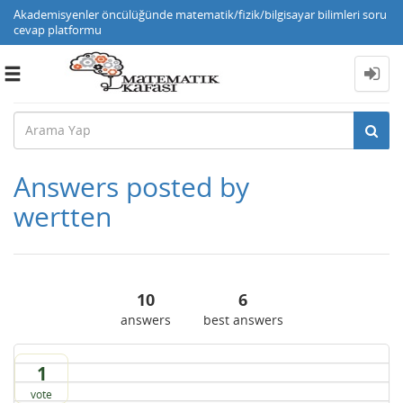
Akademisyenler öncülüğünde matematik/fizik/bilgisayar bilimleri soru
cevap platformu
Toggle
navigation
Answers posted by
wertten
10
6
answers
best answers
1
vote