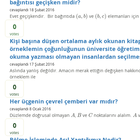
bağıntısı geçişken midir?
cevaplandı
18 Şubat 2016
(
,
)
(
,
)
Evet geçişkendir. Bir bağıntıda
ve
elemanları içi
(
a
,
b
)
(
b
,
c
)
a
b
b
c
0
votes
Kişi başına düşen ortalama aylık okunan kitap 
örneklemin çoğunluğunun üniversite öğretim
okuma yazması olmayan insanlardan seçilmes
cevaplandı
17 Şubat 2016
Aslında yanlış değildir. Amacın merak ettiğin değişken hakkın
örneklem ile
0
votes
Her üçgenin çevrel çemberi var mıdır?
cevaplandı
8 Ocak 2016
Düzlemde doğrusal olmayan
,
ve
noktalarını alalım.
A
B
C
A
A
B
C
A
0
votes
Bölme İşleminde Asıl Yaptığımız Nedir?