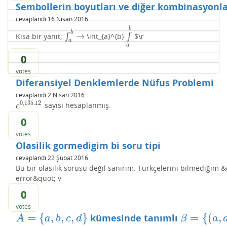
Sembollerin boyutları ve diğer kombinasyonl
cevaplandı
16 Nisan 2016
b
b
→
Kısa bir yanıt;
∫
\int_{a}^{b}
∫
$\r
∫
a
b
→
∫
a
b
a
a
0
votes
Diferansiyel Denklemlerde Nüfus Problemi
cevaplandı
2 Nisan 2016
0
,
135.12
sayısı hesaplanmış.
e
0
,
135.12
e
0
votes
Olasilik gormedigim bi soru tipi
cevaplandı
22 Şubat 2016
Bu bir olasılık sorusu değil sanırım. Türkçelerini bilmediğim
error&quot; v
0
votes
=
{
,
,
,
}
=
{
(
,
kümesinde tanımlı
A
=
{
a
,
b
,
c
,
d
}
β
=
{
(
a
,
a
)
,
(
b
,
A
a
b
c
d
β
a