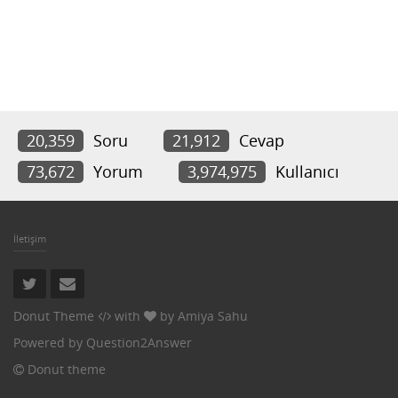
20,359
Soru
21,912
Cevap
73,672
Yorum
3,974,975
Kullanıcı
İletişim
Donut Theme
with
by
Amiya Sahu
Powered by
Question2Answer
Donut theme