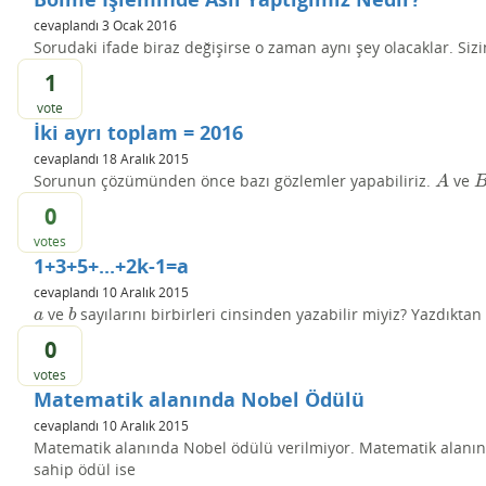
cevaplandı
3 Ocak 2016
Sorudaki ifade biraz değişirse o zaman aynı şey olacaklar. Sizi
1
vote
İki ayrı toplam = 2016
cevaplandı
18 Aralık 2015
Sorunun çözümünden önce bazı gözlemler yapabiliriz.
ve
A
B
A
0
votes
1+3+5+...+2k-1=a
cevaplandı
10 Aralık 2015
ve
sayılarını birbirleri cinsinden yazabilir miyiz? Yazdıkta
a
b
a
b
0
votes
Matematik alanında Nobel Ödülü
cevaplandı
10 Aralık 2015
Matematik alanında Nobel ödülü verilmiyor. Matematik alanın
sahip ödül ise