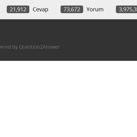
21,912
Cevap
73,672
Yorum
3,975,
ered by
Question2Answer