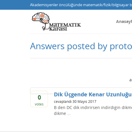
Akademisyenler öncülüğünde matematik/fizik/bilgisayar bi
Anasay
Answers posted by prot
a
Dik Üçgende Kenar Uzunluğu
0
cevaplandı
30 Mayıs 2017
votes
B den DC dik indirirsen indirdigin dikme
dikme ...