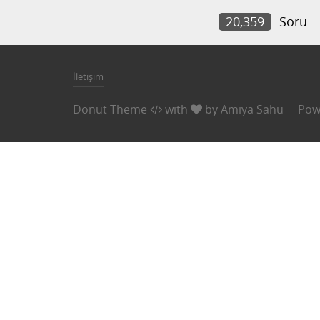
20,359
Soru
İletişim
Donut Theme
with
by
Amiya Sahu
Pow