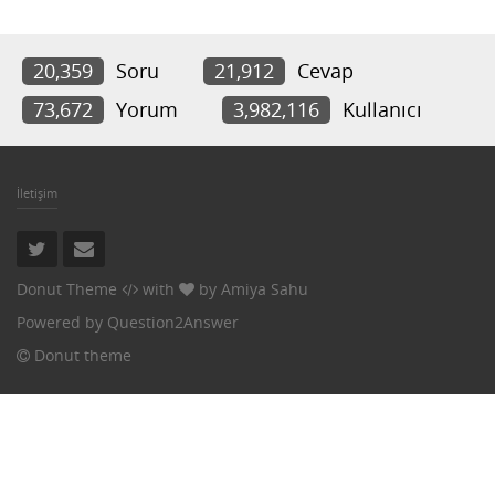
20,359
Soru
21,912
Cevap
73,672
Yorum
3,982,116
Kullanıcı
İletişim
Donut Theme
with
by
Amiya Sahu
Powered by
Question2Answer
Donut theme