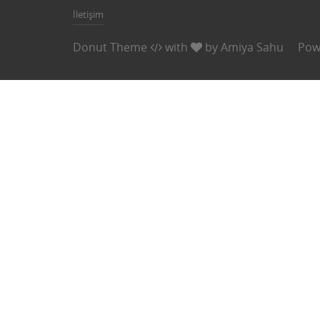
İletişim
Donut Theme
with
by
Amiya Sahu
Pow