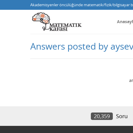
Akademisyenler öncülüğünde matematik/fizik/bilgisayar bi
Anasay
Answers posted by aysev
a
20,359
Soru