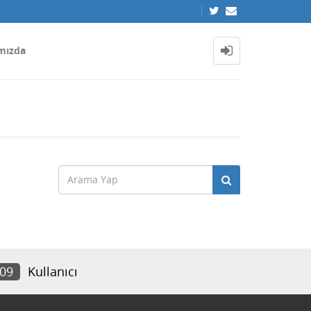
mızda
409
Kullanıcı