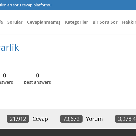
limleri soru cevap platformu
fa
Sorular
Cevaplanmamış
Kategoriler
Bir Soru Sor
Hakkı
arlik
0
0
nswers
best answers
21,912
Cevap
73,672
Yorum
3,978,