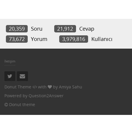
20,359
Soru
21,912
Cevap
73,672
Yorum
3,979,816
Kullanıcı
İletişim
Donut Theme
with
by
Amiya Sahu
Powered by
Question2Answer
Donut theme