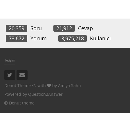
20,359
Soru
21,912
Cevap
73,672
Yorum
3,975,218
Kullanıcı
İletişim
Donut Theme
with
by
Amiya Sahu
Powered by
Question2Answer
Donut theme