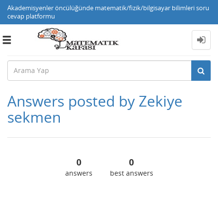
Akademisyenler öncülüğünde matematik/fizik/bilgisayar bilimleri soru
cevap platformu
Toggle
navigation
Answers posted by Zekiye
sekmen
0
0
answers
best answers