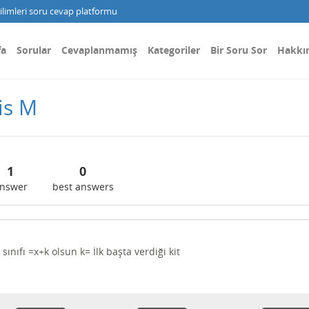
limleri soru cevap platformu
fa
Sorular
Cevaplanmamış
Kategoriler
Bir Soru Sor
Hakkı
is M
1
0
nswer
best answers
 sınıfı =x+k olsun k= İlk başta verdiği kit