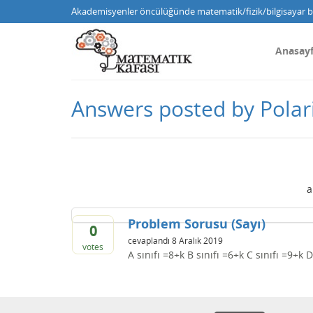
Akademisyenler öncülüğünde matematik/fizik/bilgisayar bi
Anasay
Answers posted by Polar
a
Problem Sorusu (Sayı)
0
cevaplandı
8 Aralık 2019
votes
A sınıfı =8+k B sınıfı =6+k C sınıfı =9+k D