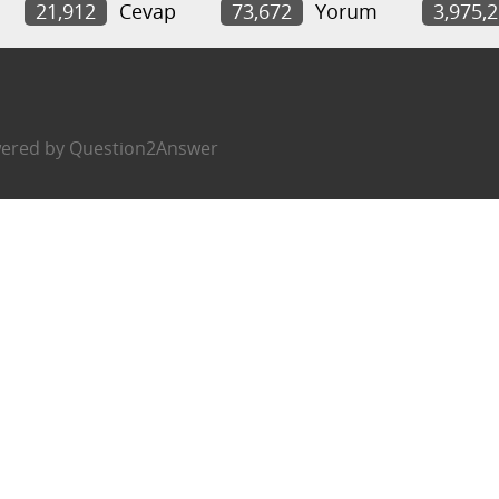
21,912
Cevap
73,672
Yorum
3,975,
ered by
Question2Answer