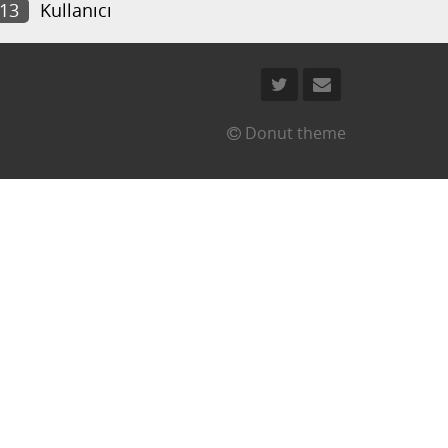
213
Kullanıcı
Donut theme