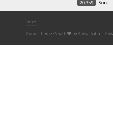
20,359
Soru
İletişim
Donut Theme
with
by
Amiya Sahu
Pow