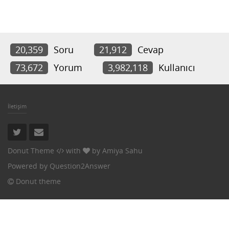
20,359
Soru
21,912
Cevap
73,672
Yorum
3,982,118
Kullanıcı
İletişim
Donut Theme
with
by
Amiya Sahu
Powered by
Question2Answer
Donut theme