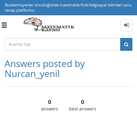
Akademisyenler öncülüğünde matematik/fizik/bilgisayar bilimleri soru
cevap platformu
Toggle
navigation
Answers posted by
Nurcan_yenil
0
0
answers
best answers