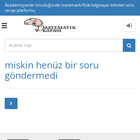
Akademisyenler öncülüğünde matematik/fizik/bilgisayar bilimleri soru
cevap platformu
Toggle
navigation
miskin henüz bir soru
göndermedi