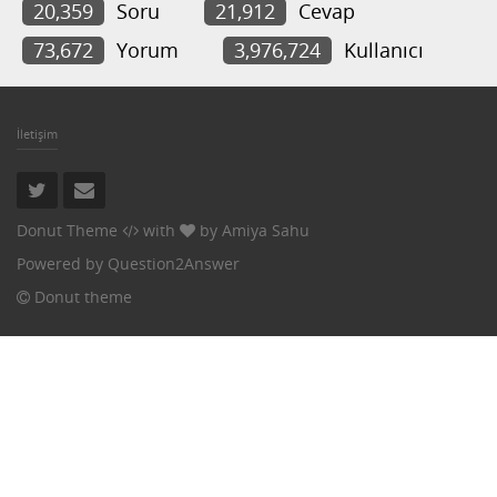
20,359
Soru
21,912
Cevap
73,672
Yorum
3,976,724
Kullanıcı
İletişim
Donut Theme
with
by
Amiya Sahu
Powered by
Question2Answer
Donut theme